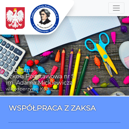
Publiczna
Szkoła Podstawowa nr 5
im. Adama Mickiewicza
w Kędzierzynie-Koźlu
WSPÓŁPRACA Z ZAKSA