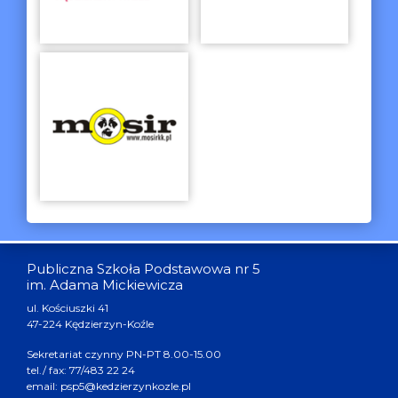
Publiczna Szkoła Podstawowa nr 5
im. Adama Mickiewicza
ul. Kościuszki 41
47-224 Kędzierzyn-Koźle
Sekretariat czynny PN-PT 8.00-15.00
tel./ fax: 77/483 22 24
email: psp5@kedzierzynkozle.pl