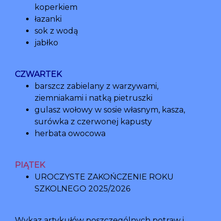
koperkiem
łazanki
sok z wodą
jabłko
CZWARTEK
barszcz zabielany z warzywami,
ziemniakami i natką pietruszki
gulasz wołowy w sosie własnym, kasza,
surówka z czerwonej kapusty
herbata owocowa
PIĄTEK
UROCZYSTE ZAKOŃCZENIE ROKU
SZKOLNEGO 2025/2026
Wykaz artykułów poszczególnych potraw i