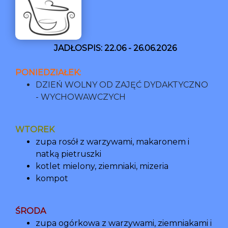
JADŁOSPIS: 22.06 - 26.06.2026
PONIEDZIAŁEK:
DZIEŃ WOLNY OD ZAJĘĆ DYDAKTYCZNO
- WYCHOWAWCZYCH
WTOREK
zupa rosół z warzywami, makaronem i
natką pietruszki
kotlet mielony, ziemniaki, mizeria
kompot
ŚRODA
zupa ogórkowa z warzywami, ziemniakami i