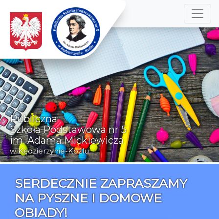
Publiczna
Szkoła Podstawowa nr 5
im. Adama Mickiewicza
w Kędzierzynie-Koźlu
SERDECZNIE ZAPRASZAMY
NA PYSZNE I DOMOWE
OBIADY!