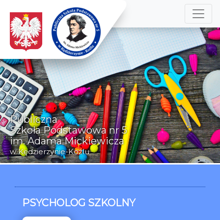
Publiczna
Szkoła Podstawowa nr 5
im. Adama Mickiewicza
w Kędzierzynie-Koźlu
PSYCHOLOG SZKOLNY