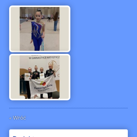
« Wróć