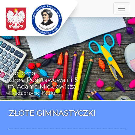
Publiczna
Szkoła Podstawowa nr 5
im. Adama Mickiewicza
w Kędzierzynie-Koźlu
ZŁOTE GIMNASTYCZKI