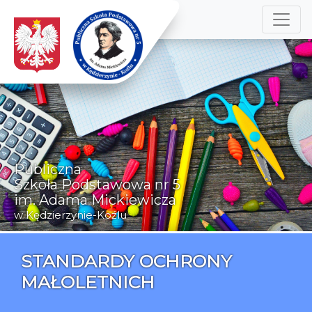
Publiczna
Szkoła Podstawowa nr 5
im. Adama Mickiewicza
w Kędzierzynie-Koźlu
STANDARDY OCHRONY
MAŁOLETNICH